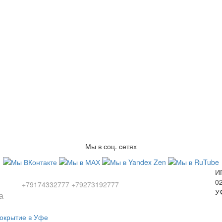
Мы в соц. сетях
Заказы по телефонам
И
0
+79174332777
+79273192777
У
а