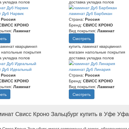
а укладка полов
доставка укладка полов
 Дуб Нарвик
ламинат Дуб Барбикан
:
Россия
Страна:
Россия
СВИСС КРОНО
Бренд:
СВИСС КРОНО
рытия:
Ламинат
Вид покрытия:
Ламинат
еть
Смотреть
ламинат кварцвинил
купить ламинат кварцвинил
 напольные покрытия
магазин напольные покрытия
а укладка полов
доставка укладка полов
т Дуб Идеальный
ламинат Дуб Линария
:
Россия
Страна:
Россия
СВИСС КРОНО
Бренд:
СВИСС КРОНО
рытия:
Ламинат
Вид покрытия:
Ламинат
еть
Смотреть
инат Свисс Кроно Зальцбург купить в Уфе Уф
 Свисс Кроно Зальцбург имеет современный замок, обеспечивает