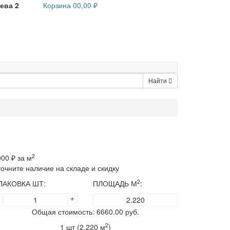
ева 2
Корзина
0
0,00 ₽
Найти
2
000
₽ за м
точните наличие на складе и скидку
2
ПАКОВКА ШТ:
ПЛОЩАДЬ М
:
+
Общая стоимость:
6660.00
руб.
2
1
шт (
2.220
м
)