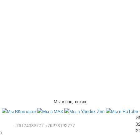
Мы в соц. сетях
Заказы по телефонам
И
0
+79174332777
+79273192777
У
а