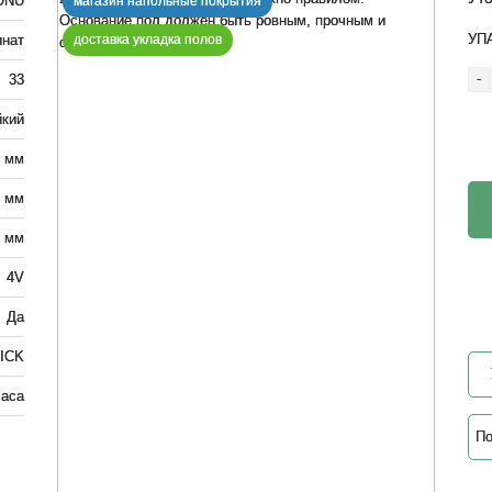
ONU
магазин напольные покрытия
УП
нат
доставка укладка полов
-
33
йкий
0 мм
2 мм
8 мм
4V
Да
ICK
часа
По