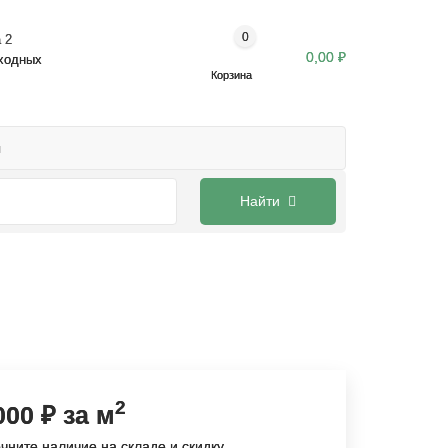
0
 2
0,00 ₽
ыходных
Корзина
ы
Найти
2
000
₽ за м
чните наличие на складе и скидку