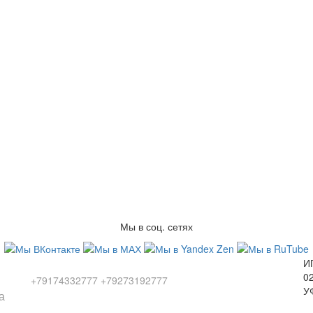
Мы в соц. сетях
Заказы по телефонам
И
0
+79174332777
+79273192777
У
а