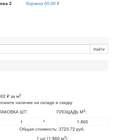
ева 2
Корзина
0
0,00 ₽
Найти
2
002
₽ за м
точните наличие на складе и скидку
2
ПАКОВКА ШТ:
ПЛОЩАДЬ М
:
+
Общая стоимость:
3723.72
руб.
2
1
шт (
1.860
м
)