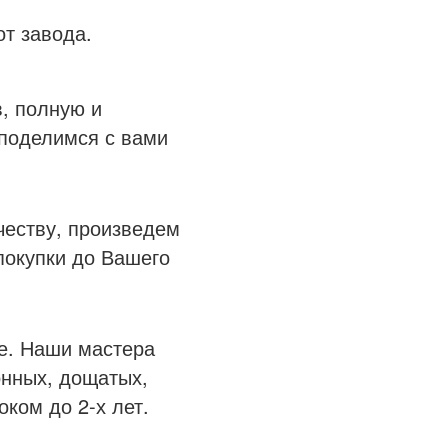
от завода.
, полную и
 поделимся с вами
честву, произведем
покупки до Вашего
е. Наши мастера
онных, дощатых,
ком до 2-х лет.