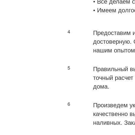
• Все делаем 
• Имеем долго
4
Предоставим и
достоверную. 
нашим опытом
5
Правильный вы
точный расчет
дома.
6
Произведем ук
качественно в
наливных. Зак