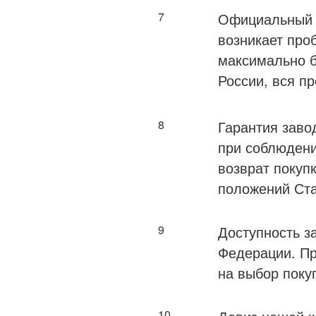
7
Официальный д
возникает про
максимально б
России, вся п
8
Гарантия завод
при соблюдени
возврат покуп
положений Ста
9
Доступность з
Федерации. Пр
на выбор поку
10