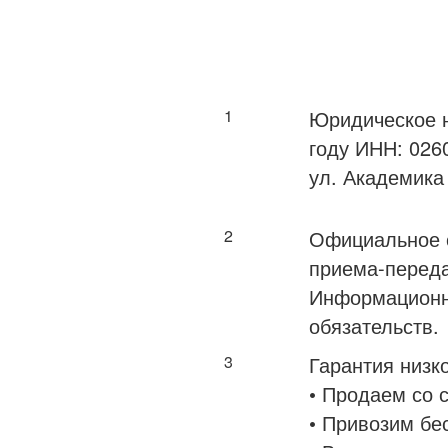
1
Юридическое н
году ИНН: 026
ул. Академика
2
Официальное о
приема-переда
Информационно
обязательств.
3
Гарантия низко
• Продаем со 
• Привозим бе