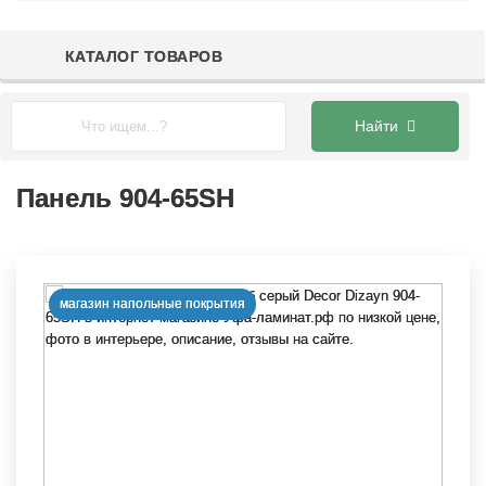
КАТАЛОГ ТОВАРОВ
Главная
Каталог
СТЕНОВЫЕ ПАНЕЛИ
ДЕКОР-ДИЗАЙН
Найти
Панель 904-65SH
Панель 904-65SH
магазин напольные покрытия