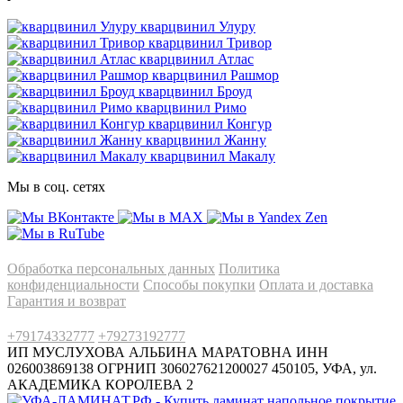
кварцвинил Улуру
кварцвинил Тривор
кварцвинил Атлас
кварцвинил Рашмор
кварцвинил Броуд
кварцвинил Римо
кварцвинил Конгур
кварцвинил Жанну
кварцвинил Макалу
Мы в соц. сетях
Информация
Обработка персональных данных
Политика
конфиденциальности
Способы покупки
Оплата и доставка
Гарантия и возврат
Заказы по телефонам
+79174332777
+79273192777
ИП МУСЛУХОВА АЛЬБИНА МАРАТОВНА
ИНН
026003869138 ОГРНИП 306027621200027
450105, УФА, ул.
АКАДЕМИКА КОРОЛЕВА 2