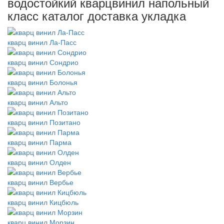
водостойкий кварцвинил напольный
класс каталог доставка укладка
кварц винил Ла-Пасс
кварц винил Сондрио
кварц винил Болонья
кварц винил Альто
кварц винил Позитано
кварц винил Парма
кварц винил Олден
кварц винил Вербье
кварц винил Кицбюль
кварц винил Морзин