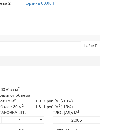
ева 2
Корзина
0
0,00 ₽
Найти
2
130
₽ за м
кидки от объёма:
2
2
от 15 м
1 917 руб./м
(-10%)
2
2
более 30 м
1 811 руб./м
(-15%)
2
ПАКОВКА ШТ:
ПЛОЩАДЬ М
:
+