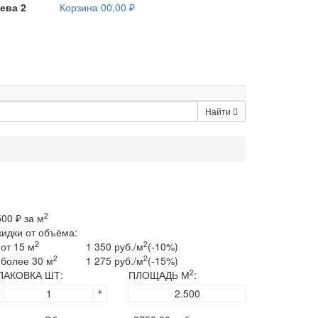
ева 2
Корзина
0
0,00 ₽
Найти
2
500
₽ за м
кидки от объёма:
2
2
от 15 м
1 350 руб./м
(-10%)
2
2
более 30 м
1 275 руб./м
(-15%)
2
ПАКОВКА ШТ:
ПЛОЩАДЬ М
:
+