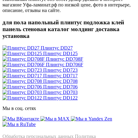
магазине Уфа-ламинат.рф по низкой цене, фото в интерьере,
описание, отзывы на сайте.
для пола напольный плинтус подложка клей
панель стеновая каталог молдинг доставка
установка
Плинтус DD27
Плинтус DD125
Плинтус DD708F
Плинтус DD706F
Плинтус DD723
Плинтус DD717
Плинтус DD708
Плинтус DD706
Плинтус DD703
Плинтус DD122
Мы в соц. сетях
Информация
Обработка персональных данных
Политика