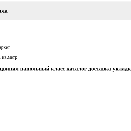
ала
аркет
1 кв.метр
рцвинил напольный класс каталог доставка уклад