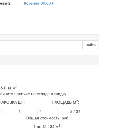
ева 2
Корзина
0
0,00 ₽
Найти
2
65
₽ за м
точните наличие на складе и скидку
2
ПАКОВКА ШТ:
ПЛОЩАДЬ М
:
+
Общая стоимость:
руб.
2
1
шт (
2.134
м
)